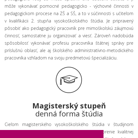
môže vykonávať pomocné pedagogicko - výchovné činnosti v
pedagogickom procese na ZŠ a SŠ, a to v súčinnosti s učiteľom
v kvalifikácii 2. stupňa vysokoškolského štúdia. Je pripravený
pôsobiť ako pedagogický pracovník pre mimoškolskú záujmovú
činnosť, samostatne ju organizovať a viesť. Zároveň nadobúda
spôsobilosť vykonávať profesiu pracovníka štátnej správy pre
príslušnú oblasť, ale aj školského administratívno-metodického
pracovníka vzhľadom na svoju predmetovú špecializáciu.
Magisterský stupeň
denná forma štúdia
Cieľom magisterského vysokoškolského štúdia v študijnom
odbore učiteľstvo a pedagogické vedy je vytvorenie kvalitnej