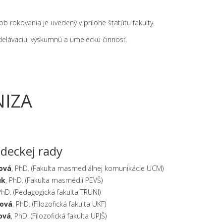
 rokovania je uvedený v prílohe štatútu fakulty.
delávaciu, výskumnú a umeleckú činnosť.
NIZA
edeckej rady
ová
, PhD. (Fakulta masmediálnej komunikácie UCM)
uk
, PhD. (Fakulta masmédií PEVŠ)
PhD. (Pedagogická fakulta TRUNI)
nová
, PhD. (Filozofická fakulta UKF)
ová
, PhD. (Filozofická fakulta UPJŠ)