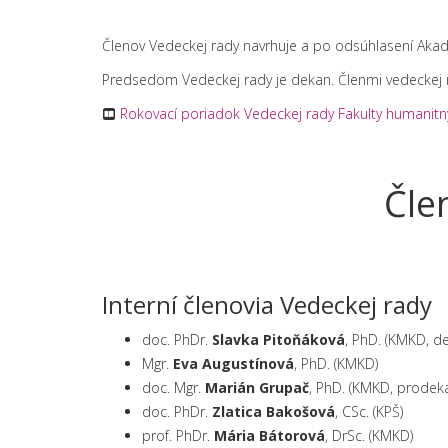
Členov Vedeckej rady navrhuje a po odsúhlasení Akade
Predsedom Vedeckej rady je dekan. Členmi vedeckej ra
Rokovací poriadok Vedeckej rady Fakulty humanitných 
Čle
Interní členovia Vedeckej rady
doc. PhDr.
Slavka Pitoňáková
, PhD. (KMKD, d
Mgr.
Eva Augustínová
, PhD. (KMKD)
doc. Mgr.
Marián Grupač
, PhD. (KMKD, prodek
doc. PhDr.
Zlatica Bakošová
, CSc. (KPŠ)
prof. PhDr.
Mária Bátorová
, DrSc. (KMKD)