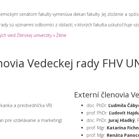
mickým senátom fakulty vymenúva dekan fakulty. Jej zloženie a spôsob
dy sú významní odborníci z oblastí, v ktorých fakulta uskutočňuje vz
vied Žilinskej univerzity v Žiline
novia Vedeckej rady FHV U
Externí členovia V
ekanka a predsedníčka VR)
doc. PhDr.
Ľudmila Čáby
prof. PhDr.
Ľudovít Hajd
an pre vzdelávanie a marketing)
doc. PhDr.
Juraj Hladký
, 
prof. Mgr.
Katarína Fich
prof. Mgr.
Renáta Panoc